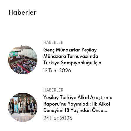
Haberler
HABERLER
Genç Münazırlar Yeşilay
Münazara Turnuvası'nda
Türkiye Şampiyonluğu İçin
Yarıştı
13 Tem 2026
HABERLER
Yeşilay Türkiye Alkol Araştırma
Raporu’nu Yayımladı: İlk Alkol
Deneyimi 18 Yaşından Önce
Yaşanıyor
24 Haz 2026