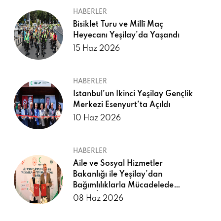
HABERLER
Bisiklet Turu ve Millî Maç
Heyecanı Yeşilay’da Yaşandı
15 Haz 2026
HABERLER
İstanbul’un İkinci Yeşilay Gençlik
Merkezi Esenyurt’ta Açıldı
10 Haz 2026
HABERLER
Aile ve Sosyal Hizmetler
Bakanlığı ile Yeşilay’dan
Bağımlılıklarla Mücadelede
Güçlü İş Birliği
08 Haz 2026