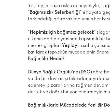
Yeşilay, bir asrı aşkın deneyimiyle, sağl
“
Bağımsızlık Seferberliği
”ni hayata geç
farkındalığı artırarak toplumun her kes
“
Hepimiz için bağımsız gelecek
” sloga
ülkenin dört bir yanında kapsamlı bir b
meslek grupları
Yeşilay
’ın saha çalışma
katılarak topyekûn mücadelenin önemli 
Bağımlılık Nedir?
Dünya Sağlık Örgütü’ne (DSÖ)
göre bağ
ya da bir davranışı tekrarlamaya karşı
edemeyip zararlarına rağmen devam etti
destek ve doğru bir yönlendirmeyle m
Bağımlılıklarla Mücadelede Yeni Bir D