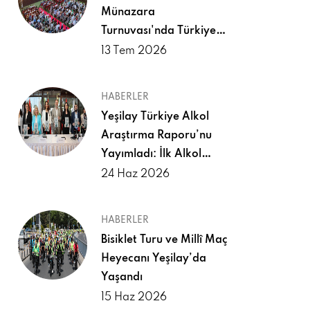
Münazara
Turnuvası'nda Türkiye
Şampiyonluğu İçin
13 Tem 2026
Yarıştı
HABERLER
Yeşilay Türkiye Alkol
Araştırma Raporu’nu
Yayımladı: İlk Alkol
Deneyimi 18 Yaşından
24 Haz 2026
Önce Yaşanıyor
HABERLER
Bisiklet Turu ve Millî Maç
Heyecanı Yeşilay’da
Yaşandı
15 Haz 2026