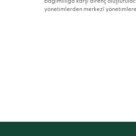
bağımlılığa karşı direnç oluşturula
yönetimlerden merkezî yönetimlere