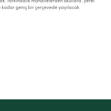
cak; farkındalık mahallelerden okullara, yerel
 kadar geniş bir çerçevede yayılacak.