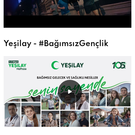
Yeşilay - #BağımsızGençlik