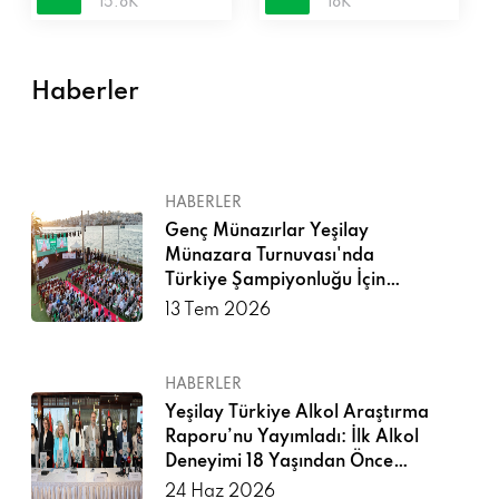
15.8K
18K
Haberler
HABERLER
Genç Münazırlar Yeşilay
Münazara Turnuvası'nda
Türkiye Şampiyonluğu İçin
Yarıştı
13 Tem 2026
HABERLER
Yeşilay Türkiye Alkol Araştırma
Raporu’nu Yayımladı: İlk Alkol
Deneyimi 18 Yaşından Önce
Yaşanıyor
24 Haz 2026