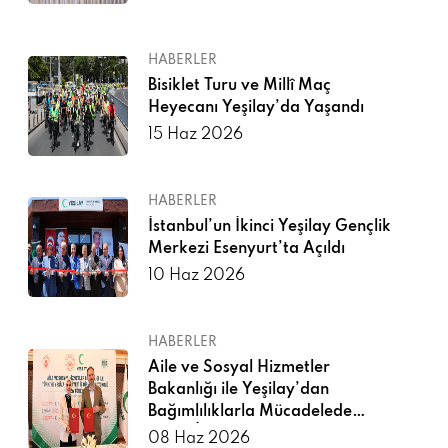
HABERLER
Bisiklet Turu ve Millî Maç
Heyecanı Yeşilay’da Yaşandı
15 Haz 2026
HABERLER
İstanbul’un İkinci Yeşilay Gençlik
Merkezi Esenyurt’ta Açıldı
10 Haz 2026
HABERLER
Aile ve Sosyal Hizmetler
Bakanlığı ile Yeşilay’dan
Bağımlılıklarla Mücadelede
Güçlü İş Birliği
08 Haz 2026